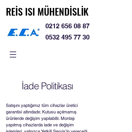
REİS ISI MÜHENDİSLİK
REİS ISI MÜHENDİSLİK
0212 656 08 87
0532 495 77 30
İade Politikası
Satışını yaptığımız tüm cihazlar üretici
garantisi altındadır. Kutusu açılmamış
ürünlerde değişim yapılabilir. Montajı
yapılmış cihazlarda iade ve değişim
işlemleri, yalnızca Yetkili Servis'in vereceği