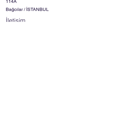
114A
Bağcılar / İSTANBUL
İletişim
0212 656 08 87
0532 495 77 30
Çalışma Saatleri
Hafta içi
09.00 - 19.00
Cumartesi
09.00 - 18.00