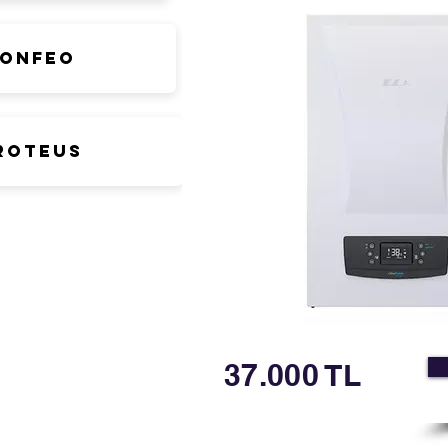
onfeo
roteus
37.000 TL