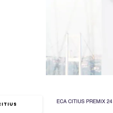
ECA CITIUS PREMIX 2
Citius