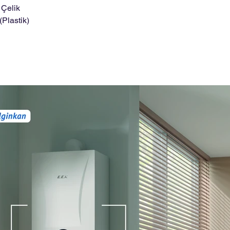
 Çelik
(Plastik)