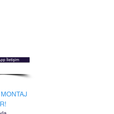
p İletişim
A MONTAJ
R!
yla