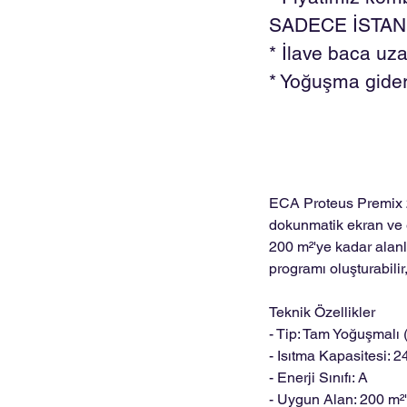
SADECE İSTANBU
* İlave baca uza
* Yoğuşma gideri
ECA Proteus Premix 
dokunmatik ekran ve e
200 m²'ye kadar alanla
programı oluşturabilir,
Teknik Özellikler
- Tip: Tam Yoğuşmalı 
- Isıtma Kapasitesi: 
- Enerji Sınıfı: A
- Uygun Alan: 200 m²