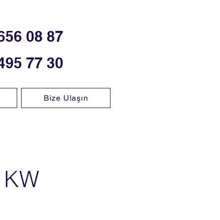
656 08 87
495 77 30
Bize Ulaşın
 KW