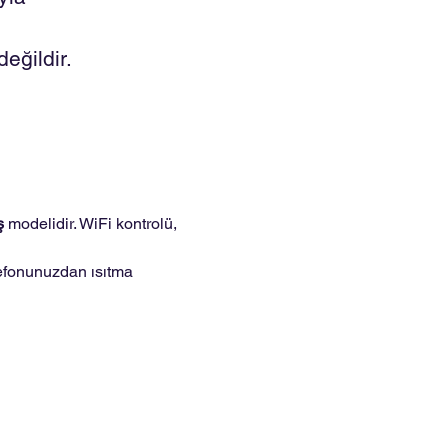
eğildir.
ş
modelidir. WiFi kontrolü,
elefonunuzdan ısıtma