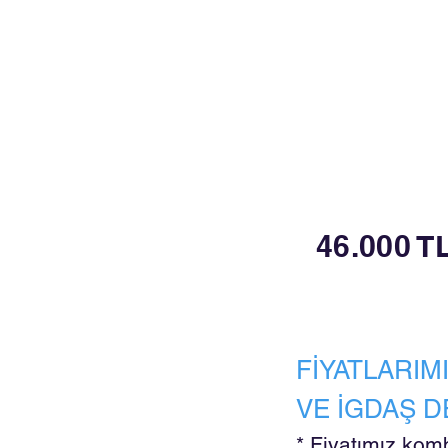
46.000 T
FİYATLARIM
VE İGDAŞ D
* Fiyatımız komb