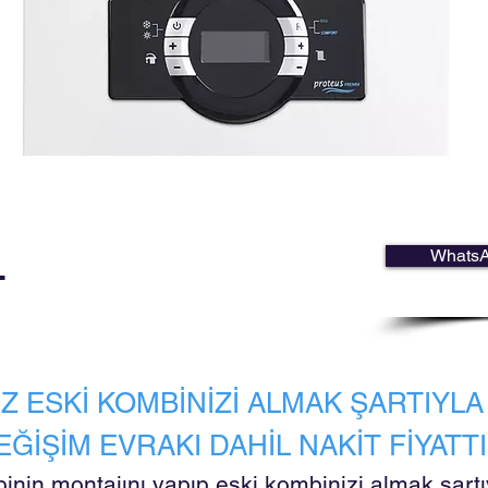
WhatsAp
L
IZ ESKİ KOMBİNİZİ ALMAK ŞARTIYL
EĞİŞİM EVRAKI DAHİL NAKİT FİYATTI
inin montajını yapıp eski kombinizi almak şartı