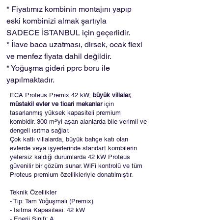
* Fiyatımız kombinin montajını yapıp
eski kombinizi almak şartıyla
SADECE İSTANBUL için geçerlidir.
* İlave baca uzatması, dirsek, ocak flexi
ve menfez fiyata dahil değildir.
* Yoğuşma gideri pprc boru ile
yapılmaktadır.
ECA Proteus Premix 42 kW,
büyük villalar,
müstakil evler ve ticari mekanlar
için
tasarlanmış yüksek kapasiteli premium
kombidir. 300 m²'yi aşan alanlarda bile verimli ve
dengeli ısıtma sağlar.
Çok katlı villalarda, büyük bahçe katı olan
evlerde veya işyerlerinde standart kombilerin
yetersiz kaldığı durumlarda 42 kW Proteus
güvenilir bir çözüm sunar. WiFi kontrolü ve tüm
Proteus premium özellikleriyle donatılmıştır.
Teknik Özellikler
- Tip: Tam Yoğuşmalı (Premix)
- Isıtma Kapasitesi: 42 kW
- Enerji Sınıfı: A