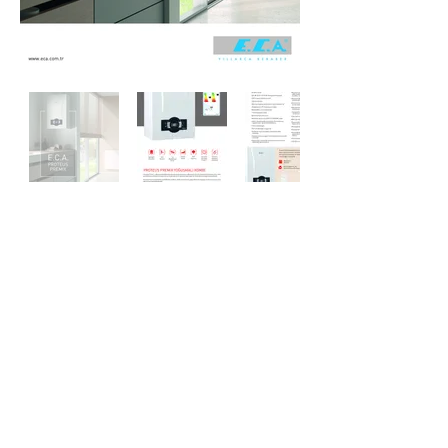
Bize Ulaşın
Adres
Güneşli Mahallesi Üsküp Caddesi No:
114A
Bağcılar / İSTANBUL
İletişim