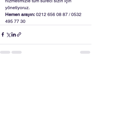
hizmetimizle tüm süreci sizin için 
yönetiyoruz.
Hemen arayın:
 0212 656 08 87 / 0532 
495 77 30
Hepsini Gör
Son Yazılar