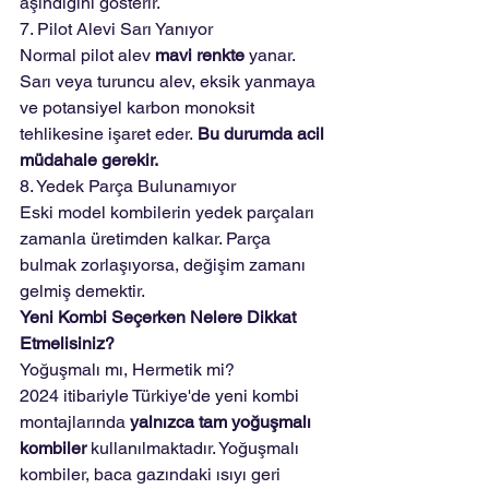
aşındığını gösterir.
7. Pilot Alevi Sarı Yanıyor
Normal pilot alev 
mavi renkte
 yanar. 
Sarı veya turuncu alev, eksik yanmaya 
ve potansiyel karbon monoksit 
tehlikesine işaret eder. 
Bu durumda acil 
müdahale gerekir.
8. Yedek Parça Bulunamıyor
Eski model kombilerin yedek parçaları 
zamanla üretimden kalkar. Parça 
bulmak zorlaşıyorsa, değişim zamanı 
gelmiş demektir.
Yeni Kombi Seçerken Nelere Dikkat 
Etmelisiniz?
Yoğuşmalı mı, Hermetik mi?
2024 itibariyle Türkiye'de yeni kombi 
montajlarında 
yalnızca tam yoğuşmalı 
kombiler
 kullanılmaktadır. Yoğuşmalı 
kombiler, baca gazındaki ısıyı geri 