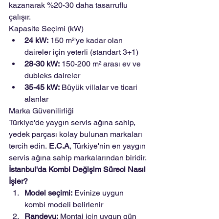
kazanarak %20-30 daha tasarruflu 
çalışır.
Kapasite Seçimi (kW)
24 kW:
 150 m²'ye kadar olan 
daireler için yeterli (standart 3+1)
28-30 kW:
 150-200 m² arası ev ve 
dubleks daireler
35-45 kW:
 Büyük villalar ve ticari 
alanlar
Marka Güvenilirliği
Türkiye'de yaygın servis ağına sahip, 
yedek parçası kolay bulunan markaları 
tercih edin. 
E.C.A
, Türkiye'nin en yaygın 
servis ağına sahip markalarından biridir.
İstanbul'da Kombi Değişim Süreci Nasıl 
İşler?
Model seçimi:
 Evinize uygun 
kombi modeli belirlenir
Randevu:
 Montaj için uygun gün 