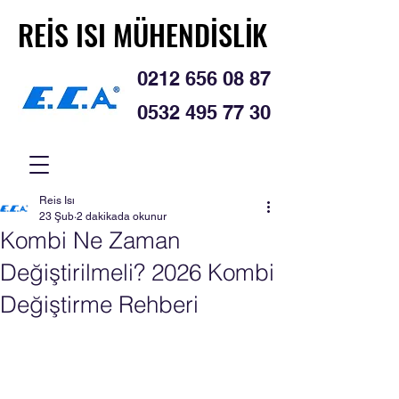
REİS ISI MÜHENDİSLİK
REİS ISI MÜHENDİSLİK
0212 656 08 87
0532 495 77 30
Reis Isı
23 Şub
2 dakikada okunur
Kombi Ne Zaman
Değiştirilmeli? 2026 Kombi
Değiştirme Rehberi